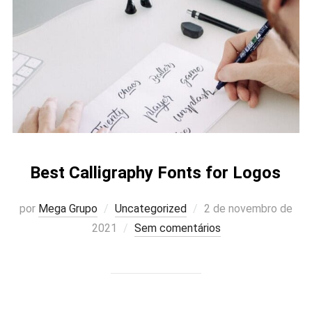
Best Calligraphy Fonts for Logos
Postado
por
Mega Grupo
Uncategorized
2 de novembro de
em
2021
Sem comentários