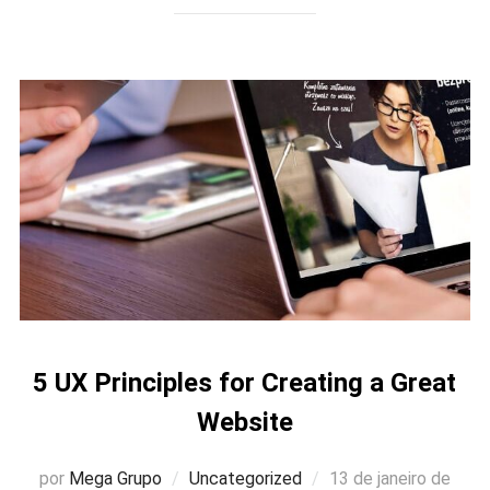
5 UX Principles for Creating a Great
Website
Postado
por
Mega Grupo
Uncategorized
13 de janeiro de