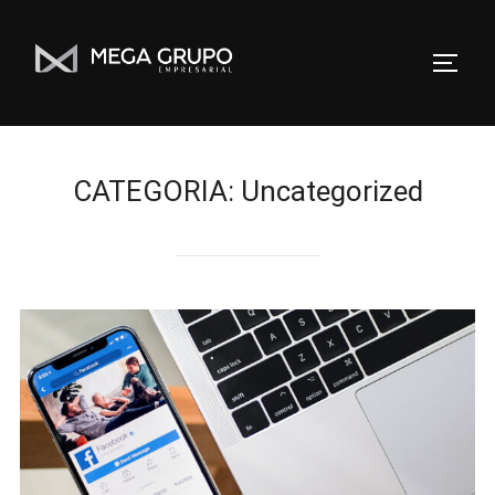
Pular
para
ALTE
o
conteúdo
CATEGORIA:
Uncategorized