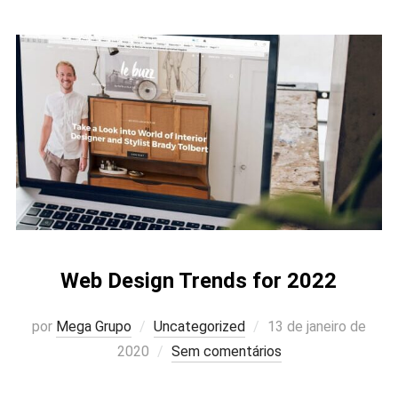
Web Design Trends for 2022
Postado
por
Mega Grupo
Uncategorized
13 de janeiro de
em
2020
Sem comentários