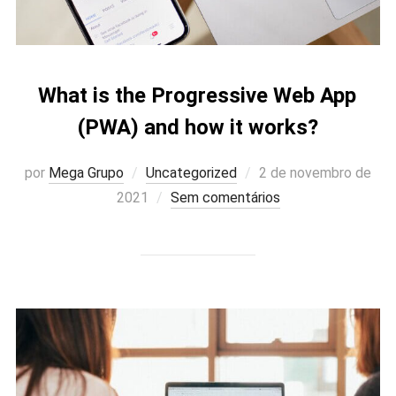
What is the Progressive Web App
(PWA) and how it works?
Postado
por
Mega Grupo
Uncategorized
2 de novembro de
em
2021
Sem comentários